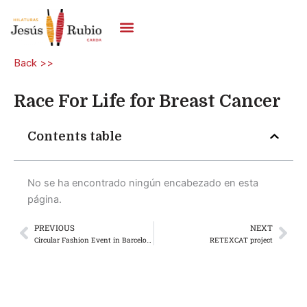
Skip
to
content
Back >>
Race For Life for Breast Cancer
Contents table
No se ha encontrado ningún encabezado en esta
página.
PREVIOUS
NEXT
Prev
Nex
Circular Fashion Event in Barcelona
RETEXCAT project