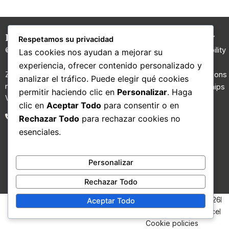
Hilaturas Jesús Rubio
Carded
Company
Respetamos su privacidad
Yarns
© 2026 All rights reserved.
Sustainability
Las cookies nos ayudan a mejorar su
100% Wool
I+D
experiencia, ofrecer contenido personalizado y
Yarn
Zona Riu Ripoll, Molí d’en Gall,
Certifications
analizar el tráfico. Puede elegir qué cookies
nau nº 2. 08210 Barberà del
Regenerated
Partnerships
permitir haciendo clic en
Personalizar
. Haga
Vallès, Barcelona.
yarns
Contact
clic en
Aceptar Todo
para consentir o en
Fancy yarns
Blog
93 711 02 26
Rechazar Todo
para rechazar cookies no
Technical
esenciales.
yarns
Vegan Yarns
Blended
Personalizar
Yarn
Rechazar Todo
© Hilaturas Jesús Rubio
2026
Aceptar Todo
Privacy policies
Legal Notice
Cookie policies