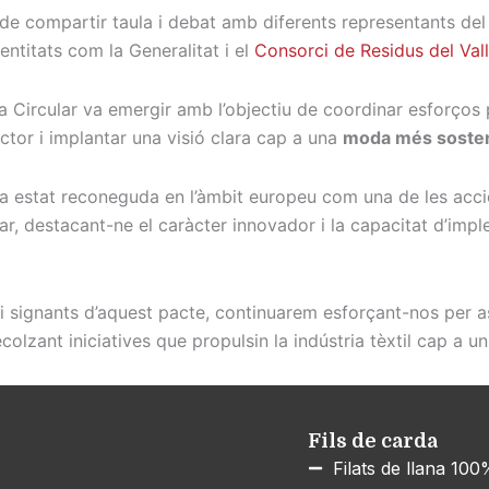
 de compartir taula i debat amb diferents representants del 
entitats com la Generalitat i el
Consorci de Residus del Val
 Circular va emergir amb l’objectiu de coordinar esforços p
ctor i implantar una visió clara cap a una
moda més sosteni
 estat reconeguda en l’àmbit europeu com una de les accio
ar, destacant-ne el caràcter innovador i la capacitat d’impl
i signants d’aquest pacte, continuarem esforçant-nos per a
ecolzant iniciatives que propulsin la indústria tèxtil cap a u
Fils de carda
Filats de llana 10