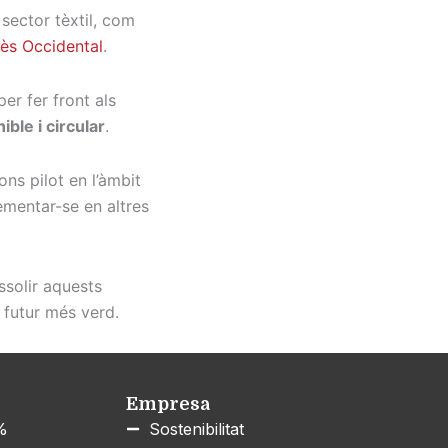
sector tèxtil, com
lès Occidental
.
er fer front als
ble i circular
.
ns pilot en l’àmbit
ementar-se en altres
ssolir aquests
n futur més verd.
Empresa
0%
Sostenibilitat