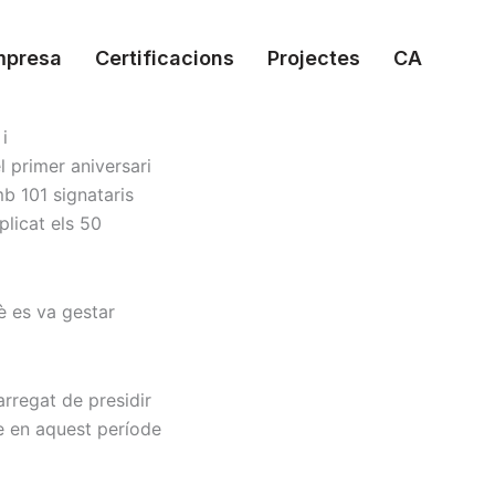
mpresa
Certificacions
Projectes
CA
i
l primer aniversari
mb 101 signataris
licat els 50
è es va gestar
carregat de presidir
me en aquest període