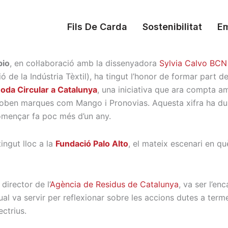
Fils De Carda
Sostenibilitat
E
bio
, en col·laboració amb la dissenyadora
Sylvia Calvo BCN
 de la Indústria Tèxtil), ha tingut l’honor de formar part de
Moda Circular a Catalunya
, una iniciativa que ara compta a
troben marques com Mango i Pronovias. Aquesta xifra ha dup
omençar fa poc més d’un any.
tingut lloc a la
Fundació Palo Alto
, el mateix escenari en qu
, director de l’
Agència de Residus de Catalunya
, va ser l’en
ual va servir per reflexionar sobre les accions dutes a ter
ectrius.