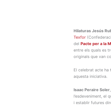
Vés
al
contingut
Hilaturas Jesús Ru
Texfor
(Confederació
del
Pacte per a la 
entre els quals es 
originals que van c
El celebrat acte ha 
aquesta iniciativa.
Isaac Peraire Soler
l’esdeveniment, el q
i establir futures dir