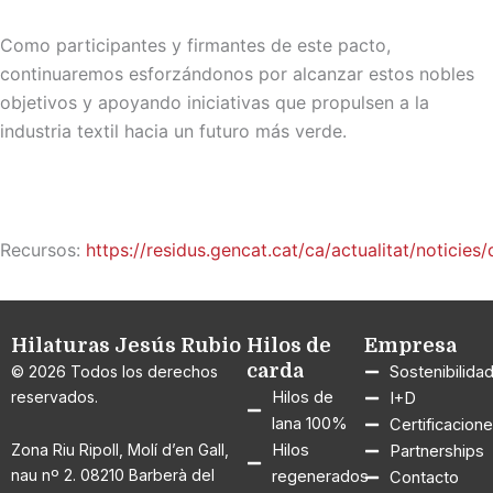
Como participantes y firmantes de este pacto,
continuaremos esforzándonos por alcanzar estos nobles
objetivos y apoyando iniciativas que propulsen a la
industria textil hacia un futuro más verde.
Recursos:
https://residus.gencat.cat/ca/actualitat/noticie
Hilaturas Jesús Rubio
Hilos de
Empresa
carda
© 2026 Todos los derechos
Sostenibilida
reservados.
Hilos de
I+D
lana 100%
Certificacion
Zona Riu Ripoll, Molí d’en Gall,
Hilos
Partnerships
nau nº 2. 08210 Barberà del
regenerados
Contacto