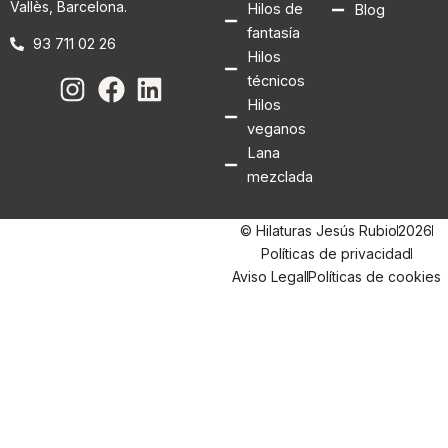
Vallès, Barcelona.
Hilos de
Blog
fantasía
93 711 02 26
Hilos
técnicos
Hilos
veganos
Lana
mezclada
© Hilaturas Jesús Rubio
2026
Políticas de privacidad
Aviso Legal
Políticas de cookies