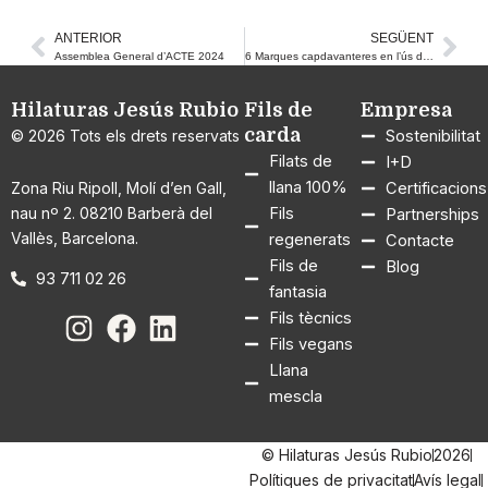
ANTERIOR
SEGÜENT
Prev
Nex
Assemblea General d’ACTE 2024
6 Marques capdavanteres en l’ús de fil reciclat
Hilaturas Jesús Rubio
Fils de
Empresa
carda
© 2026 Tots els drets reservats
Sostenibilitat
Filats de
I+D
llana 100%
Zona Riu Ripoll, Molí d’en Gall,
Certificacions
nau nº 2. 08210 Barberà del
Fils
Partnerships
Vallès, Barcelona.
regenerats
Contacte
Fils de
Blog
93 711 02 26
fantasia
Fils tècnics
Fils vegans
Llana
mescla
© Hilaturas Jesús Rubio
2026
Polítiques de privacitat
Avís legal