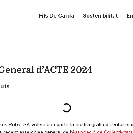
Fils De Carda
Sostenibilitat
E
General d’ACTE 2024
guts
sús Rubio SA volem compartir la nostra gratitud i entusia
la recent assemblea general de l’
Associació de Col·lectivitat