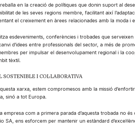
treballa en la creació de polítiques que donin suport al d
bilitat de les seves regions membre, facilitant així l’adaptac
ntant el creixement en àrees relacionades amb la moda i els
tza esdeveniments, conferències i trobades que serveixen
ercanvi d’idees entre professionals del sector, a més de pro
membres per impulsar el desenvolupament regional i la coo
it tèxtil.
L SOSTENIBLE I COL·LABORATIVA
esta xarxa, estem compromesos amb la missió d’enfortir la 
, sinó a tot Europa.
tra empresa com a primera parada d’aquesta trobada no és c
o SA, ens esforcem per mantenir un estàndard d’excel·lència