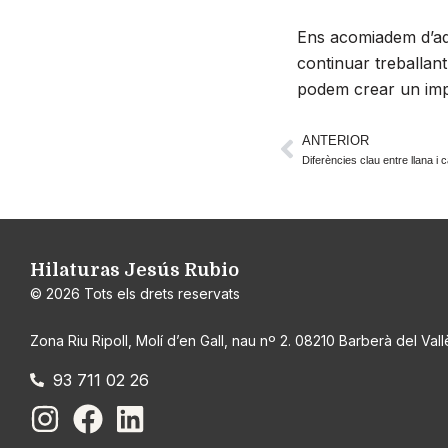
Ens acomiadem d’aq
continuar treballan
podem crear un impa
ANTERIOR
Prev
Diferències clau entre llana i c
Hilaturas Jesús Rubio
© 2026 Tots els drets reservats
Zona Riu Ripoll, Molí d’en Gall, nau nº 2. 08210 Barberà del Vall
93 711 02 26