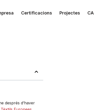
mpresa
Certificacions
Projectes
CA
sme després d’haver
s Tèxtils Europees