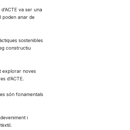
ts d’ACTE va ser una
al poden anar de
àctiques sostenibles
eg constructiu
t explorar noves
res d’ACTE.
dees són fonamentals
sdeveniment i
èxtil.