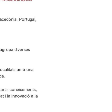
Macedònia, Portugal,
 agrupa diverses
 localitats amb una
da.
artir coneixements,
at i la innovació a la