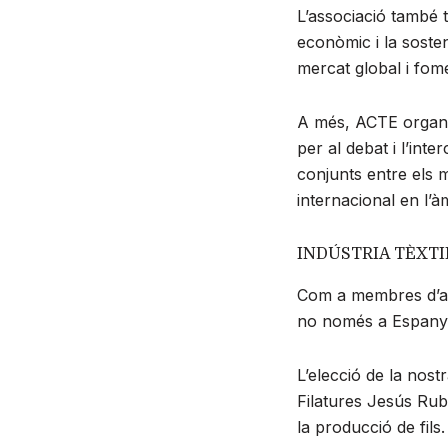
L’associació també 
econòmic i la sosteni
mercat global i fome
A més, ACTE organi
per al debat i l’int
conjunts entre els 
internacional en l’àmb
INDÚSTRIA TÈXTI
Com a membres d’aqu
no només a Espanya
L’elecció de la nos
Filatures Jesús Rubi
la producció de fils.