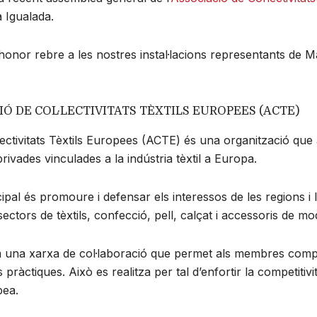
a Igualada.
 honor rebre a les nostres instal·lacions representants de 
IÓ DE COL·LECTIVITATS TÈXTILS EUROPEES (ACTE)
·lectivitats Tèxtils Europees (ACTE) és una organització que
privades vinculades a la indústria tèxtil a Europa.
cipal és promoure i defensar els interessos de les regions i
sectors de tèxtils, confecció, pell, calçat i accessoris de mo
una xarxa de col·laboració que permet als membres comp
pràctiques. Això es realitza per tal d’enfortir la competitivit
pea.