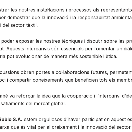
trar les nostres instal·lacions i processos als representan
per demostrar que la innovació i la responsabilitat ambient
 del sector tèxtil.
 poder exposar les nostres tècniques i discutir sobre les pr
. Aquests intercanvis són essencials per fomentar un diàl
ria pot evolucionar de manera més sostenible i ètica.
cussions obren portes a col·laboracions futures, permeten
oci i compartir coneixements que beneficien tots els memb
bé va reforçar la idea que la cooperació i l’intercanvi d’i
esafiaments del mercat global.
Rubio S.A.
estem orgullosos d’haver participat en aquest e
rxa que és vital per al creixement i la innovació del sector t