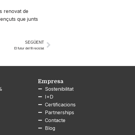
s renovat de
vençuts que junts
SEGÜENT
Next
El futur del fil reciclat
Empresa
0%
Sostenibilitat
I+D
Certificacions
Partnerships
Contacte
Blog