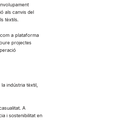
esenvolupament
ió als canvis del
 tèxtils.
 com a plataforma
moure projectes
peració
indústria tèxtil,
asualitat. A
 i sostenibilitat en