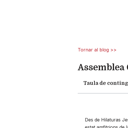
Vés
al
contingut
Tornar al blog >>
Assemblea 
Taula de contin
Des de Hilaturas Je
estat amfitrions de 