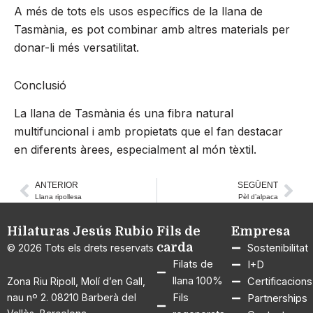
A més de tots els usos específics de la llana de
Tasmània, es pot combinar amb altres materials per
donar-li més versatilitat.
Conclusió
La llana de Tasmània és una fibra natural
multifuncional i amb propietats que el fan destacar
en diferents àrees, especialment al món tèxtil.
ANTERIOR
SEGÜENT
Prev
Nex
Llana ripollesa
Pèl d’alpaca
Hilaturas Jesús Rubio
Fils de
Empresa
carda
© 2026 Tots els drets reservats
Sostenibilitat
Filats de
I+D
llana 100%
Zona Riu Ripoll, Molí d’en Gall,
Certificacions
nau nº 2. 08210 Barberà del
Fils
Partnerships