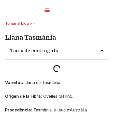
Vés
al
contingut
Fils De Carda
Tornar al blog >>
Llana Tasmània
Taula de continguts
Varietat:
Llana de Tasmània.
Origen de la Fibra:
Ovelles Merino.
Procedència:
Tasmània, al sud d’Austràlia