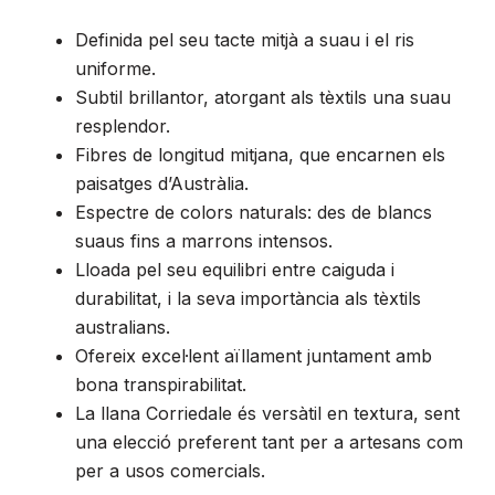
Definida pel seu tacte mitjà a suau i el ris
uniforme.
Subtil brillantor, atorgant als tèxtils una suau
resplendor.
Fibres de longitud mitjana, que encarnen els
paisatges d’Austràlia.
Espectre de colors naturals: des de blancs
suaus fins a marrons intensos.
Lloada pel seu equilibri entre caiguda i
durabilitat, i la seva importància als tèxtils
australians.
Ofereix excel·lent aïllament juntament amb
bona transpirabilitat.
La llana Corriedale és versàtil en textura, sent
una elecció preferent tant per a artesans com
per a usos comercials.