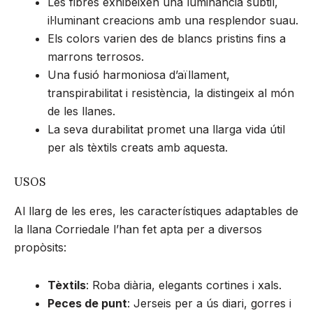
Les fibres exhibeixen una luminància subtil,
il·luminant creacions amb una resplendor suau.
Els colors varien des de blancs pristins fins a
marrons terrosos.
Una fusió harmoniosa d’aïllament,
transpirabilitat i resistència, la distingeix al món
de les llanes.
La seva durabilitat promet una llarga vida útil
per als tèxtils creats amb aquesta.
USOS
Al llarg de les eres, les característiques adaptables de
la llana Corriedale l’han fet apta per a diversos
propòsits:
Tèxtils
: Roba diària, elegants cortines i xals.
Peces de punt
: Jerseis per a ús diari, gorres i