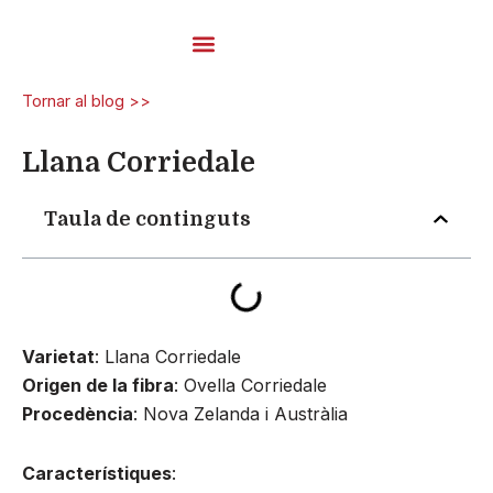
Vés
al
contingut
Fils De Carda
Tornar al blog >>
Llana Corriedale
Taula de continguts
Varietat
: Llana Corriedale
Origen de la fibra
: Ovella Corriedale
Procedència
: Nova Zelanda i Austràlia
Característiques
: