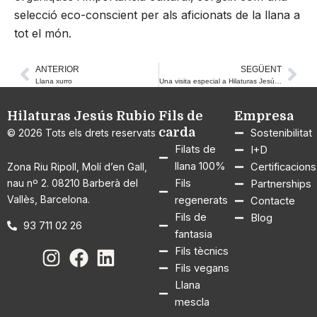
selecció eco-conscient per als aficionats de la llana a
tot el món.
ANTERIOR
SEGÜENT
Prev
Nex
Llana xurro
Una visita especial a Hilaturas Jesús Rubio
Hilaturas Jesús Rubio
Fils de
Empresa
carda
© 2026 Tots els drets reservats
Sostenibilitat
Filats de
I+D
llana 100%
Zona Riu Ripoll, Molí d’en Gall,
Certificacions
nau nº 2. 08210 Barberà del
Fils
Partnerships
Vallès, Barcelona.
regenerats
Contacte
Fils de
Blog
93 711 02 26
fantasia
Fils tècnics
Fils vegans
Llana
mescla