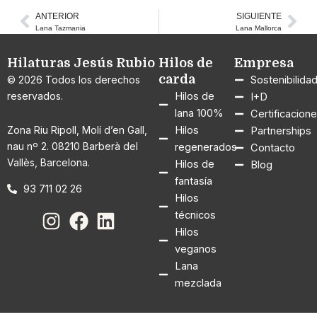
ANTERIOR
SIGUIENTE
Ant
Sig
Lana Tazmania
Lana Mallorca
Hilaturas Jesús Rubio
Hilos de
Empresa
carda
© 2026 Todos los derechos
Sostenibilida
reservados.
Hilos de
I+D
lana 100%
Certificacion
Zona Riu Ripoll, Molí d’en Gall,
Hilos
Partnerships
nau nº 2. 08210 Barberà del
regenerados
Contacto
Vallès, Barcelona.
Hilos de
Blog
fantasía
93 711 02 26
Hilos
técnicos
Hilos
veganos
Lana
mezclada