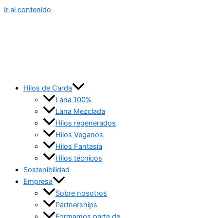
Ir al contenido
Hilos de Carda
Lana 100%
Lana Mezclada
Hilos regenerados
Hilos Veganos
Hilos Fantasía
Hilos técnicos
Sostenibilidad
Empresa
Sobre nosotros
Partnerships
Formamos parte de