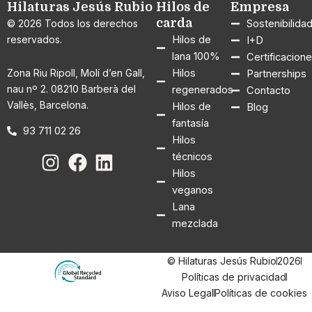
Hilaturas Jesús Rubio
Hilos de
Empresa
carda
© 2026 Todos los derechos
Sostenibilida
reservados.
Hilos de
I+D
lana 100%
Certificacion
Zona Riu Ripoll, Molí d’en Gall,
Hilos
Partnerships
nau nº 2. 08210 Barberà del
regenerados
Contacto
Vallès, Barcelona.
Hilos de
Blog
fantasía
93 711 02 26
Hilos
técnicos
Hilos
veganos
Lana
mezclada
© Hilaturas Jesús Rubio
2026
Políticas de privacidad
Aviso Legal
Políticas de cookies